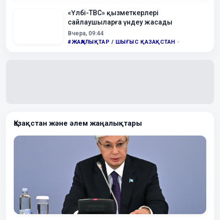
2026,
«Үлбі-ТВС» қызметкерлері
16:35
сайлаушыларға үндеу жасады
2-08-
Құрылтай сайлауы қалай өтеді?
Вчера, 09:44
2026,
#ЖАҢАЛЫҚТАР / ШЫҒЫС ҚАЗАҚСТАН ·
11:17
Қазақстан және әлем жаңалықтары