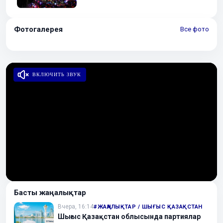
Фотогалерея
Все фото
ВКЛЮЧИТЬ ЗВУК
Басты жаңалықтар
Вчера, 16:14
#ЖАҢАЛЫҚТАР / ШЫҒЫС ҚАЗАҚСТАН
Шығыс Қазақстан облысында партиялар