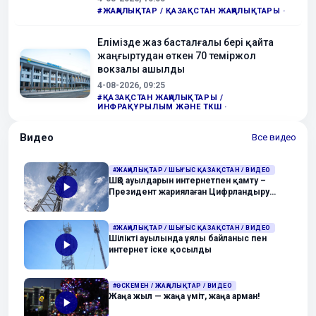
#ЖАҢАЛЫҚТАР / ҚАЗАҚСТАН ЖАҢАЛЫҚТАРЫ ·
Елімізде жаз басталғалы бері қайта
жаңғыртудан өткен 70 теміржол
вокзалы ашылды
4-08-2026, 09:25
#ҚАЗАҚСТАН ЖАҢАЛЫҚТАРЫ /
ИНФРАҚҰРЫЛЫМ ЖӘНЕ ТКШ ·
Видео
Все видео
#ЖАҢАЛЫҚТАР / ШЫҒЫС ҚАЗАҚСТАН / ВИДЕО
ШҚО ауылдарын интернетпен қамту –
Президент жариялаған Цифрландыру
жылы аясындағы басым бағыт
#ЖАҢАЛЫҚТАР / ШЫҒЫС ҚАЗАҚСТАН / ВИДЕО
Шілікті ауылында ұялы байланыс пен
интернет іске қосылды
#ӨСКЕМЕН / ЖАҢАЛЫҚТАР / ВИДЕО
Жаңа жыл — жаңа үміт, жаңа арман!