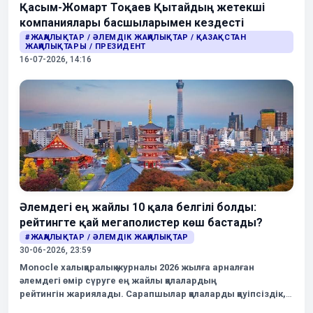
Қасым-Жомарт Тоқаев Қытайдың жетекші
компаниялары басшыларымен кездесті
#ЖАҢАЛЫҚТАР / ӘЛЕМДІК ЖАҢАЛЫҚТАР / ҚАЗАҚСТАН
ЖАҢАЛЫҚТАРЫ / ПРЕЗИДЕНТ
16-07-2026, 14:16
Әлемдегі ең жайлы 10 қала белгілі болды:
рейтингте қай мегаполистер көш бастады?
#ЖАҢАЛЫҚТАР / ӘЛЕМДІК ЖАҢАЛЫҚТАР
30-06-2026, 23:59
Monocle халықаралық журналы 2026 жылға арналған
әлемдегі өмір сүруге ең жайлы қалалардың
рейтингін
жариялады
. Сарапшылар қалаларды қауіпсіздік,
қоғамдық көлік, экология, мәдени орта, сәулет, қызмет