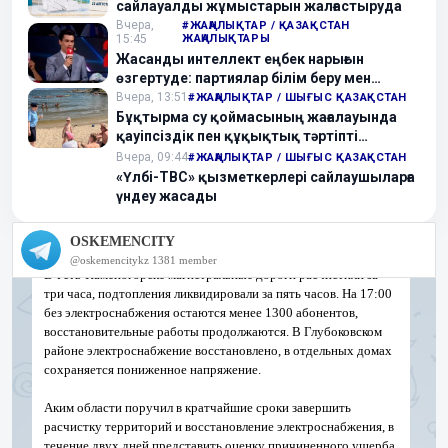
сайлауалды жұмыстарын жалғастыруда
Вчера,
#ЖАҢАЛЫҚТАР / ҚАЗАҚСТАН
15:45
ЖАҢАЛЫҚТАРЫ
Жасанды интеллект еңбек нарығын
өзгертуде: партиялар білім беру мен
болашақ мамандықтарды талқылады
Вчера, 13:51
#ЖАҢАЛЫҚТАР / ШЫҒЫС ҚАЗАҚСТАН
Бұқтырма су қоймасының жағалауында
қауіпсіздік пен құқықтық тәртіпті
қамтамасыз ету мақсатында бірлескен
Вчера, 09:44
#ЖАҢАЛЫҚТАР / ШЫҒЫС ҚАЗАҚСТАН
рейд өткізілді
«Үлбі-ТВС» қызметкерлері сайлаушыларға
үндеу жасады