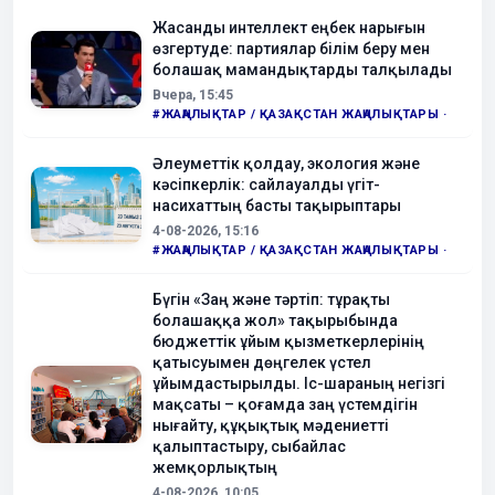
көрсету сапасы және тұрғындардың күнделікті өмір сүру
Жасанды интеллект еңбек нарығын
қолайлылығы бойынша бағалаған.
өзгертуде: партиялар білім беру мен
болашақ мамандықтарды талқылады
Вчера, 15:45
#ЖАҢАЛЫҚТАР / ҚАЗАҚСТАН ЖАҢАЛЫҚТАРЫ ·
Әлеуметтік қолдау, экология және
кәсіпкерлік: сайлауалды үгіт-
насихаттың басты тақырыптары
4-08-2026, 15:16
#ЖАҢАЛЫҚТАР / ҚАЗАҚСТАН ЖАҢАЛЫҚТАРЫ ·
Бүгін «Заң және тәртіп: тұрақты
болашаққа жол» тақырыбында
бюджеттік ұйым қызметкерлерінің
қатысуымен дөңгелек үстел
ұйымдастырылды. Іс-шараның негізгі
мақсаты – қоғамда заң үстемдігін
нығайту, құқықтық мәдениетті
қалыптастыру, сыбайлас
жемқорлықтың
4-08-2026, 10:05