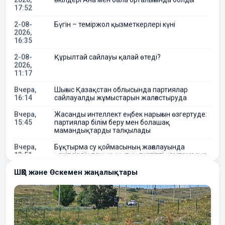
2-08-
Бүгін – теміржол қызметкерлері күні
2026,
16:35
2-08-
Құрылтай сайлауы қалай өтеді?
2026,
11:17
Вчера,
Шығыс Қазақстан облысында партиялар
16:14
сайлауалды жұмыстарын жалғастыруда
Вчера,
Жасанды интеллект еңбек нарығын өзгертуде:
15:45
партиялар білім беру мен болашақ
мамандықтарды талқылады
Вчера,
Бұқтырма су қоймасының жағалауында
13:51
қауіпсіздік пен құқықтық тәртіпті қамтамасыз
ету мақсатында бірлескен рейд өткізілді
Вчера,
«Үлбі-ТВС» қызметкерлері сайлаушыларға
09:44
үндеу жасады
ШҚО және Өскемен жаңалықтары
5-08-
Қазақстан Орталық Азия елдері арасында әл-
2026,
ауқат индексінде көш бастады
11:40
5-08-
«Ауыл Аманаты» бағдарламасы бойынша