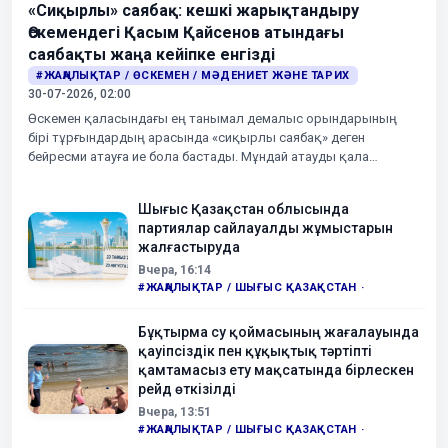
мәдениетті қалыптастыру, сыбайлас
«Сиқырлы» саябақ: кешкі жарықтандыру
жемқорлықтың
Өскемендегі Қасым Қайсенов атындағы
саябақты жаңа кейіпке енгізді
4-08-
Елімізде жаз басталғалы бері қайта
2026,
жаңғыртудан өткен 70 теміржол вокзалы
#ЖАҢАЛЫҚТАР / ӨСКЕМЕН / МӘДЕНИЕТ ЖӘНЕ ТАРИХ
09:25
ашылды
30-07-2026, 02:00
Өскемен қаласындағы ең танымал демалыс орындарының
3-08-
Риддерде «Әділет» партиясы тұрғындардың
2026,
ұсыныс-тілектерін жинау бойынша қоғамдық
бірі тұрғындардың арасында «сиқырлы саябақ» деген
17:57
қабылдау өткізді
бейресми атауға ие бола бастады. Мұндай атауды қала
тұрғындарының өздері берген. Бұған себеп – бұрын Киров
3-08-
ҚР Президенті: «Басты мақсат – елімізді
атындағы саябақ деп аталған Қасым Қайсенов атындағы
2026,
Еуропа мен Азияны жалғастыратын жетекші
Шығыс Қазақстан облысында
саябақта жүргізілген абаттандыру жұмыстары және заманауи
14:36
логистикалық желінің біріне айналдыру»
партиялар сайлауалды жұмыстарын
кешкі жарықтандыру жүйесінің орнатылуы.
жалғастыруда
3-08-
«Жоғары деңгейлі миы бар»: Google
2026,
роботтарының жаңа буыны
Вчера, 16:14
11:17
#ЖАҢАЛЫҚТАР / ШЫҒЫС ҚАЗАҚСТАН ·
3-08-
Құрылтай сайлауы: сайлау учаскеңізді
Бұқтырма су қоймасының жағалауында
2026,
Telegram-бот арқылы оңай анықтаңыз
11:04
қауіпсіздік пен құқықтық тәртіпті
қамтамасыз ету мақсатында бірлескен
2-08-
«Әділет» партиясы сайлауалды штабының
рейд өткізілді
2026,
өкілдері Ана мен бала орталығында болды
Вчера, 13:51
17:52
#ЖАҢАЛЫҚТАР / ШЫҒЫС ҚАЗАҚСТАН ·
2-08-
Бүгін – теміржол қызметкерлері күні