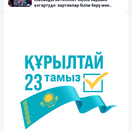
өзгертуде: партиялар білім беру мен
болашақ мамандықтарды талқылады