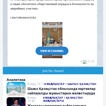
Аналитика
Вчера, 16:14
#ЖАҢАЛЫҚТАР / ШЫҒЫС ҚАЗАҚСТАН
Шығыс Қазақстан облысында партиялар
сайлауалды жұмыстарын жалғастыруда
Вчера,
#ЖАҢАЛЫҚТАР / ҚАЗАҚСТАН
15:45
ЖАҢАЛЫҚТАРЫ
Жасанды интеллект еңбек нарығын