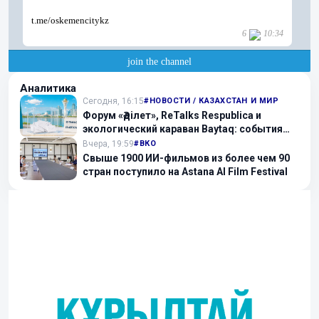
Аналитика
Сегодня, 16:15
#НОВОСТИ / КАЗАХСТАН И МИР
Форум «Әділет», ReTalks Respublica и
экологический караван Baytaq: события
дня кампании+
Вчера, 19:59
#ВКО
Свыше 1900 ИИ-фильмов из более чем 90
стран поступило на Astana AI Film Festival