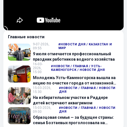
Главные новости
9-07-2026,
#НОВОСТИ ДНЯ / КАЗАХСТАН И
09:55
МИР
9 июля отмечается профессиональный
праздник работников водного хозяйства
16-03-
#НОВОСТИ / ГЛАВНАЯ / УСТЬ-
2026,
КАМЕНОГОРСК / НОВОСТИ ДНЯ
15:00
Молодежь Усть-Каменогорска вышла на
акцию по очистке города от незаконной
15-03-2026,
рекламы
#НОВОСТИ / ГЛАВНАЯ / НОВОСТИ
15:30
ДНЯ
На избирательном участке в Риддере
детей встречают аквагримом
15-03-2026,
#НОВОСТИ / ГЛАВНАЯ / НОВОСТИ
09:00
ДНЯ
Образцовая семья — за будущее страны:
семья Бозтаевых проголосовала на